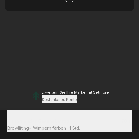
Erweitern Sie Ihre Marke
mit Setmore
Kostenloses Konto
Zu zahlender Gesamtbetrag
70 €
Browlifting+ Wimpern färben
·
1 Std.