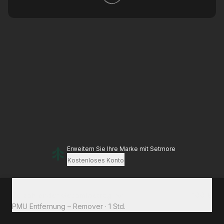
Erweitern Sie Ihre Marke
mit Setmore
Kostenloses Konto
Zu zahlender Gesamtbetrag
100 €
PMU Entfernung – Remover
·
1 Std.