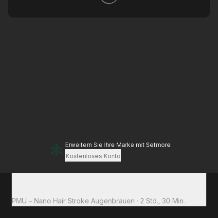
Erweitern Sie Ihre Marke
mit Setmore
Kostenloses Konto
Zu zahlender Gesamtbetrag
500 €
PMU – Nano Hair Stroke Augenbrauen
·
2 Std., 30 Min.