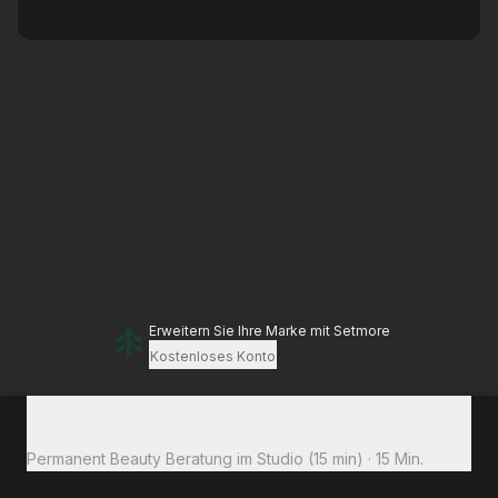
Erweitern Sie Ihre Marke
mit Setmore
Kostenloses Konto
Zu zahlender Gesamtbetrag
0 €
Permanent Beauty Beratung im Studio (15 min)
·
15 Min.